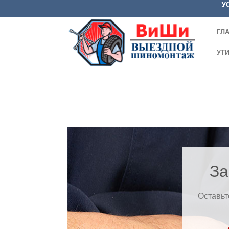
У
ГЛ
УТ
За
Оставьт