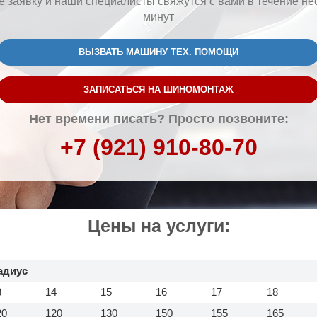
е заявку и наши специалисты свяжутся с вами в течение не
минут
ВЫЗВАТЬ МАШИНУ ТЕХ. ПОМОЩИ
ЗАПИСАТЬСЯ НА ШИНОМОНТАЖ
Нет времени писать? Просто позвоните:
+7 (921) 910-80-70
Цены на услуги:
адиус
3
14
15
16
17
18
20
120
130
150
155
165