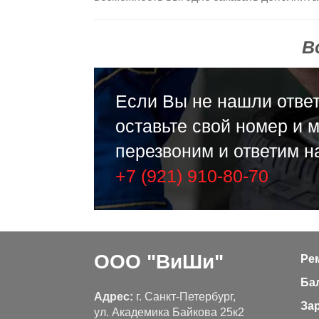
В
Если Вы не нашли ответ
оставьте свой номер и 
перезвоним и ответим н
+7 (921) 910-80-70
ООО "ВиШи"
Ре
Ба
Адрес:
г. Санкт-Петербург,
За
ул. Академика Байкова 25к2