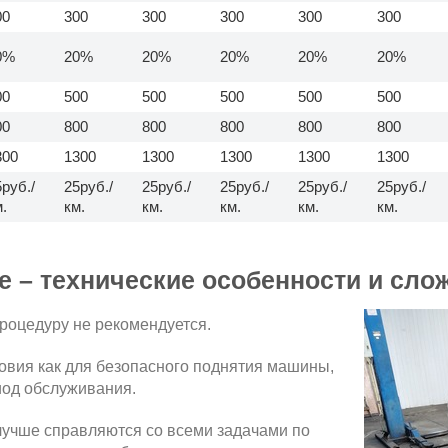
00
300
300
300
300
300
0%
20%
20%
20%
20%
20%
00
500
500
500
500
500
00
800
800
800
800
800
300
1300
1300
1300
1300
1300
руб./
25руб./
25руб./
25руб./
25руб./
25руб./
.
км.
км.
км.
км.
км.
е – технические особенности и сло
процедуру не рекомендуется.
ловия как для безопасного поднятия машины,
иод обслуживания.
лучше справляются со всеми задачами по