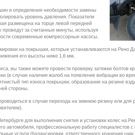
 шин и определения необходимости замены
ролировать уровень давления. Показатели
орая размещена на торце левой передней
 проведут за считанные минуты, используя
мости современные компрессорные насосы.
ировки на покрышки, которые устанавливаются на Рено Да
снижения его высоты ниже 1,6 мм.
леса, вы также можете провести проверку затяжки болтов 
вки (в случае наличия жалоб на появление вибрации во вр
ятнистый тип износа покрышки, образование на резине взд
ней стороны.
проводиться в случае перехода на зимнюю резину или для 
овителем).
тербурге для выполнения снятия и установки колес на Ре
го автомобиля, профессиональную работу специалистов с 
ьные услуги (балансировки, ответственного хранения шин и 