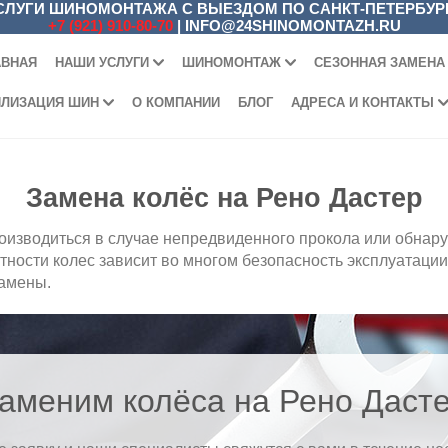
СЛУГИ ШИНОМОНТАЖА С ВЫЕЗДОМ ПО САНКТ-ПЕТЕРБУР
+7 (921) 910-80-70
|
INFO@24SHINOMONTAZH.RU
АВНАЯ
НАШИ УСЛУГИ
ШИНОМОНТАЖ
СЕЗОННАЯ ЗАМЕНА
ИЛИЗАЦИЯ ШИН
О КОМПАНИИ
БЛОГ
АДРЕСА И КОНТАКТЫ
Замена колёс на Рено Дастер
оизводиться в случае непредвиденного прокола или обнар
тности колес зависит во многом безопасность эксплуатаци
замены.
аменим колёса на Рено Даст