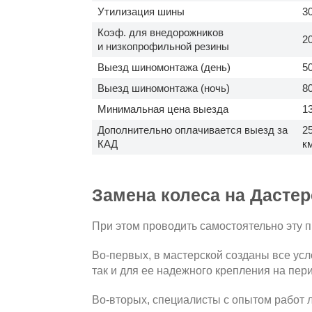
Утилизация шины
3
Коэф. для внедорожников
2
и низкопрофильной резины
Выезд шиномонтажа (день)
5
Выезд шиномонтажа (ночь)
8
Минимальная цена выезда
1
Дополнительно оплачивается выезд за
25
КАД
км
Замена колеса на Дастер
При этом проводить самостоятельно эту 
Во-первых, в мастерской созданы все ус
так и для ее надежного крепления на пер
Во-вторых, специалисты с опытом работ 